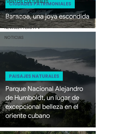
EVENTOS CULTURALES
CIUDADES PATRIMONIALES
ALOJAMIENTOS CON
Baracoa, una joya escondida
ENCANTO
NEWSLETTERS FFV
NOTICIAS
PAISAJES NATURALES
Parque Nacional Alejandro
de Humboldt, un lugar de
excepcional belleza en el
oriente cubano