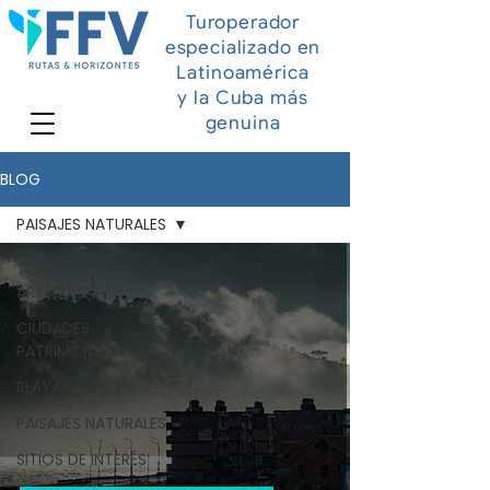
Turoperador
especializado en
Latinoamérica
y la Cuba más
genuina
BLOG
PAISAJES NATURALES
TODOS LOS
ARTÍCULOS
CIUDADES
PATRIMONIALES
PLAYAS
PAISAJES NATURALES
SITIOS DE INTERÉS