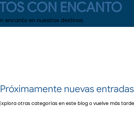
TOS CON ENCANTO
AMIENTOS CON ENCANTO
NEWSLETTERS FFV
NOTICIAS
n encanto en nuestros destinos.
Próximamente nuevas entradas
Explora otras categorías en este blog o vuelve más tarde