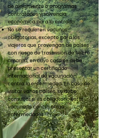
de alojamiento o programas
contratados y solvencia
económica para la entrada.
No se requieren vacunas
obligatorias, excepto para los
viajeros que provengan de países
con riesgo de trasmisión de fiebre
amarilla, en cuyo caso se debe
presentar un certificado
internacional de vacunación
contra la enfermedad. En caso de
visitar varios países, se debe
consultar si es obligatorio estar
vacunado contra otras
enfermedades.