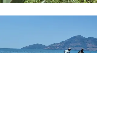
CONSEJOS ÚTILES
El Salvador tiene un clima tropical
con dos estaciones bien definidas: la
época seca (de noviembre a abril),
durante la cual las lluvias que se
registran son casi nulas y solo