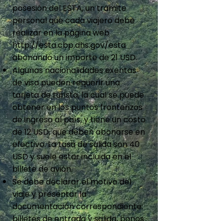
posesión del ESTA, un trámite
personal que cada viajero debe
realizar en la página web
http://esta.cbp.dhs.gov/esta
abonando un importe de 21 USD.
Algunas nacionalidades exentas
de visa pueden requerir una
tarjeta de turista, la cual se puede
obtener en los puntos fronterizos
de ingreso al país, y tiene un costo
de 12 USD, que deben abonarse en
efectivo. La tasa de salida son 40
USD y suele estar incluida en el
billete de avión.
Se debe declarar el motivo del
viaje y presentar la
documentación correspondiente:
billetes de entrada y salida, bonos