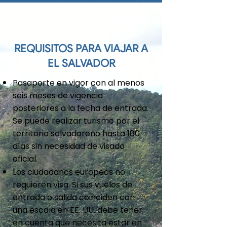
REQUISITOS PARA VIAJAR A
EL SALVADOR
Pasaporte en vigor con al menos
seis meses de vigencia
posteriores a la fecha de entrada.
Se puede realizar turismo por el
territorio salvadoreño hasta 180
días sin necesidad de visado
oficial.
Los ciudadanos europeos no
requieren visa. Si sus vuelos de
entrada o salida coinciden con
una escala en EE. UU. debe tener
en cuenta que necesita estar en