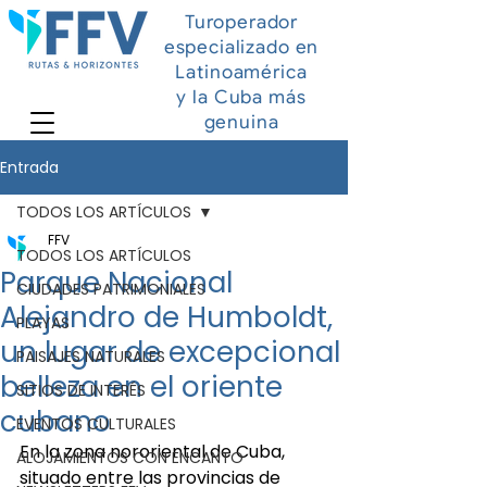
Turoperador
especializado en
Latinoamérica
y la Cuba más
genuina
Entrada
TODOS LOS ARTÍCULOS
FFV
TODOS LOS ARTÍCULOS
Parque Nacional
CIUDADES PATRIMONIALES
Alejandro de Humboldt,
PLAYAS
un lugar de excepcional
PAISAJES NATURALES
belleza en el oriente
SITIOS DE INTERÉS
cubano
EVENTOS CULTURALES
En la zona nororiental de Cuba, 
ALOJAMIENTOS CON ENCANTO
situado entre las provincias de 