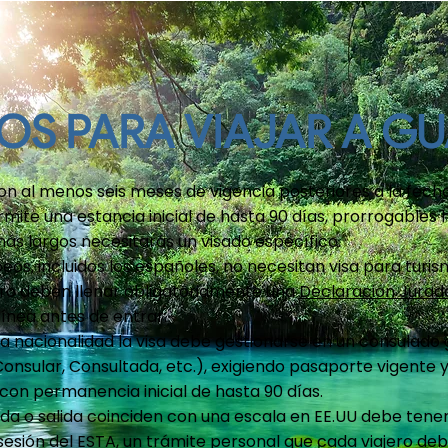
TOS PARA VIAJAR A G
on al menos seis meses de vigencia posteriores a la fech
ite una estancia inicial de hasta 90 días, prorrogables
 más largos necesitarás un visado específico.
eos, incluidos los españoles, no necesitan visa para tur
ro deben llenar obligatoriamente una
Declaración Jurada
línea antes de entrar.
tra nacionalidad la visa debe gestionarse en un consulad
Consular, Consultada, etc.), exigiendo pasaporte vigente
 con permanencia inicial de hasta 90 días.
rada o salida coinciden con una escala en EE.UU debe tene
esión del ESTA, un trámite personal que cada viajero debe