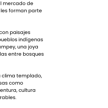
 el mercado de
ales forman parte
con paisajes
pueblos indígenas
ampey, una joya
das entre bosques
u clima templado,
rsas como
entura, cultura
rables.