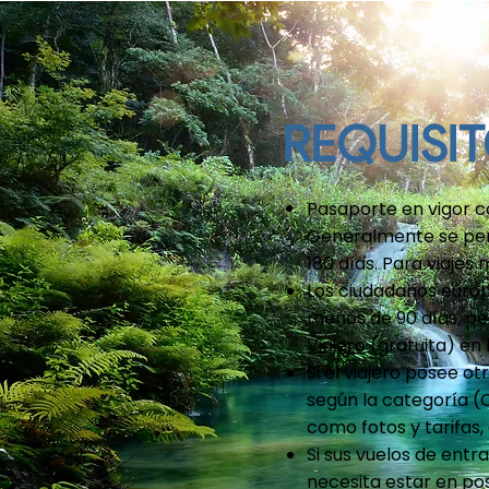
REQUISI
Pasaporte en vigor c
Generalmente se perm
180 días. Para viajes
Los ciudadanos europ
menos de 90 días, pe
Viajero
(gratuita) en 
Si el viajero posee o
según la categoría (
como fotos y tarifas,
Si sus vuelos de ent
necesita estar en pos