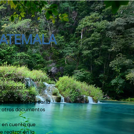
UATEMALA
a de entrada.
 hasta un máximo de
ismo en Guatemala por
 Regional del
o guatemalteco y varía
 y otros documentos
r en cuenta que
 realizar en la