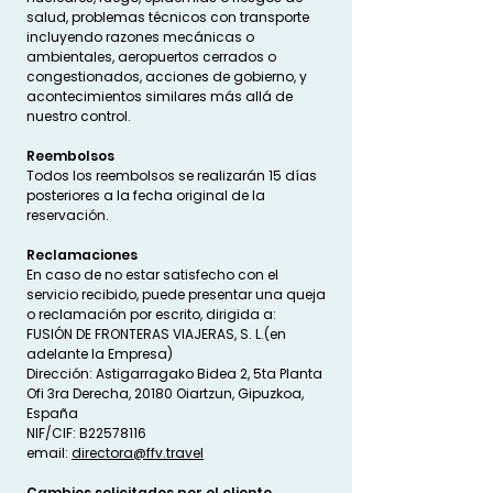
salud, problemas técnicos con transporte
incluyendo razones mecánicas o
ambientales, aeropuertos cerrados o
congestionados, acciones de gobierno, y
acontecimientos similares más allá de
nuestro control. ​
Reembolsos
Todos los reembolsos se realizarán 15 días
posteriores a la fecha original de la
reservación.​
Reclamaciones
En caso de no estar satisfecho con el
servicio recibido, puede presentar una queja
o reclamación por escrito, dirigida a:
FUSIÓN DE FRONTERAS VIAJERAS, S. L.(en
adelante la Empresa)
Dirección: Astigarragako Bidea 2, 5ta Planta
Ofi 3ra Derecha, 20180 Oiartzun, Gipuzkoa,
España
NIF/CIF: B22578116
email:
directora@ffv.travel
Cambios solicitados por el cliente