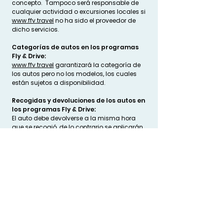
concepto. Tampoco será responsable de
cualquier actividad o excursiones locales si
www.ffv.travel
no ha sido el proveedor de
dicho servicios.
Categorías de autos en los programas
Fly & Drive:
www.ffv.travel
garantizará la categoría de
los autos pero no los modelos, los cuales
están sujetos a disponibilidad.
Recogidas y devoluciones de los autos en
los programas Fly & Drive:
El auto debe devolverse a la misma hora
que se recogió, de lo contrario se aplicarán
penalidades por cada hora de retraso.
Existen suplementos especiales por devolver
el auto en un punto de renta diferente al que
se recogió.
​Responsabilidades del viajero
El viajero debe cumplir las reglas del país
que está visitando. En caso de que el
viajero actuase de forma que amenazara
al suministrador u otros clientes, el