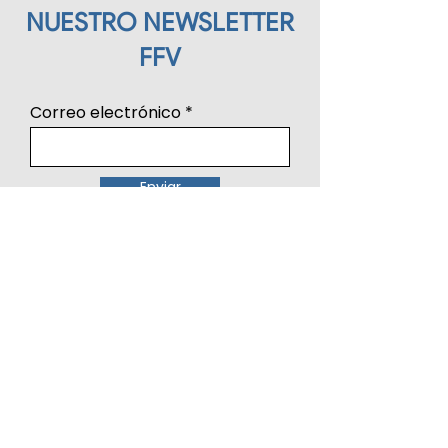
NUESTRO NEWSLETTER
FFV
Correo electrónico
Enviar
Aviso legal y Condiciones Generales de Uso
Política de Privacidad
Política de Cookies
Política de Redes Sociales
Términos y condiciones