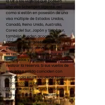
la UE o los viajeros que poseen
una visa Schengen vigente, así
como si están en posesión de una
visa múltiple de Estados Unidos,
Canadá, Reino Unido, Australia,
Corea del Sur, Japón y Singapur,
también pueden acogerse a las
condiciones expresadas en el
punto anterior, aunque siempre
es recomendable consultar en las
embajadas y consulados antes de
realizar la reserva. Si sus vuelos de
entrada o salida coinciden con
una escala en EE. UU debe tener
en cuenta que necesita estar en
posesión del ESTA, un trámite
personal que cada viajero debe
realizar en la página web