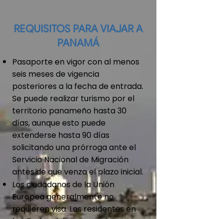
REQUISITOS PARA VIAJAR A
PANAMÁ
Pasaporte en vigor con al menos
seis meses de vigencia
posteriores a la fecha de entrada.
Se puede realizar turismo por el
territorio panameño hasta 30
días, aunque esto puede
extenderse hasta 90 días
solicitando una prórroga ante el
Servicio Nacional de Migración
antes de que venza el plazo inicial.
Los ciudadanos de la Unión
Europea generalmente no
requieren visa. Los residentes en