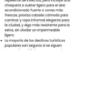
repelente de insectos, pero incluye una
chaqueta o suéter ligero para el aire
acondicionado fuerte o zonas más
frescas; prioriza calzado cómodo para
caminar y ropa informal elegante para
la ciudad, y algo más resistente para la
selva, sin olvidar un impermeable
ligero.
La mayoría de los destinos turísticos
populares son seguros si se siguen
precauciones básicas, como mantener
tus pertenencias vigiladas en lugares
concurridos y evitar zonas poco
transitadas de noche. También se
recomienda siempre usar taxis
autorizados.
La mayoría de las tarjetas que circulan
a nivel mundial pueden ser usadas. Hay
algunas zonas de Panamá donde es
imposible usar tarjetas de crédito,
como la Comarca de Guna Yala (las
Islas de San Blas) y otras zonas