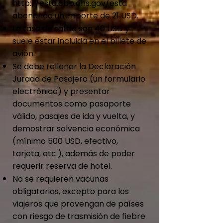
http://esta.cbp.dhs.gov/esta
abonando un importe de 21 USD.
La tasa de salida son 40 USD y
suele estar incluida en el billete de
avión.
Se debe rellenar la Declaración
Jurada de Pasajero (un formulario
electrónico) y presentar
documentos como pasaporte
válido, pasajes de ida y vuelta, y
demostrar solvencia económica
(mínimo 500 USD, efectivo,
tarjeta, etc.), además de poder
requerir reserva de hotel.
No se requieren vacunas
obligatorias, excepto para los
viajeros que provengan de países
con riesgo de trasmisión de fiebre