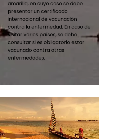
amarilla, en cuyo caso se debe
presentar un certificado
internacional de vacunación
contra la enfermedad. En caso de
visitar varios países, se debe
consultar si es obligatorio estar
vacunado contra otras
enfermedades.