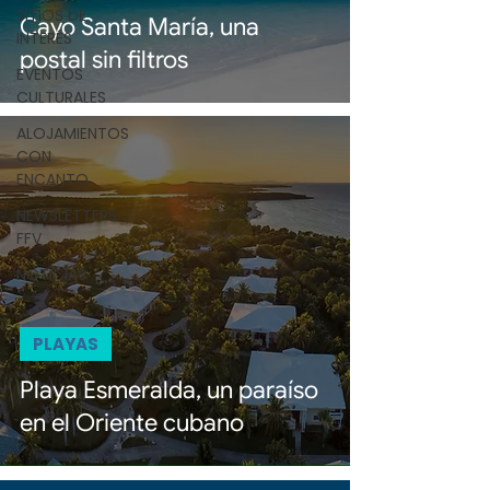
SITIOS DE
Cayo Santa María, una
INTERÉS
postal sin filtros
EVENTOS
CULTURALES
ALOJAMIENTOS
CON
ENCANTO
NEWSLETTERS
FFV
NOTICIAS
PLAYAS
Playa Esmeralda, un paraíso
en el Oriente cubano