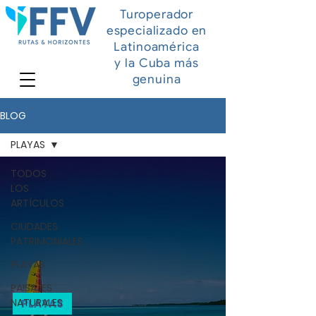
Turoperador
especializado en
Latinoamérica
y la Cuba más
genuina
BLOG
PLAYAS
TODOS
LOS
ARTÍCULOS
CIUDADES
PATRIMONIALES
PLAYAS
PAISAJES
NATURALES
PLAYAS