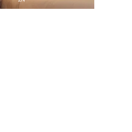
Opción 2
Hotel Sofitel
Legend Casco
Viejo
Ciudad de Panamá
5N