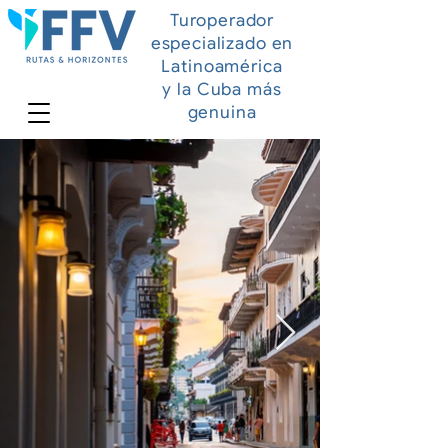
Turoperador
especializado en
Latinoamérica
y la Cuba más
genuina