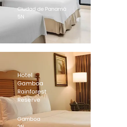
Ciudad de Panamá
5N
Hotel
Gamboa
Rainforest
Reserve
Gamboa
2N