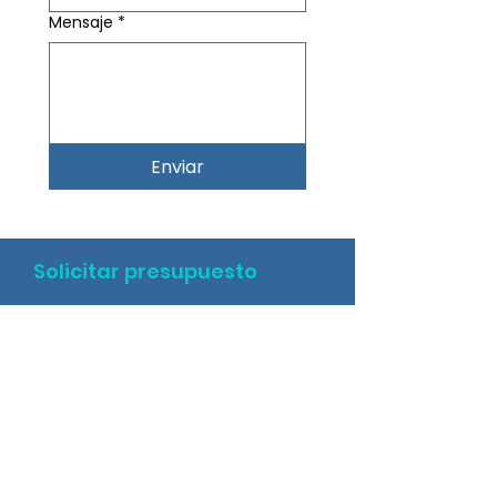
Mensaje
*
Enviar
Solicitar presupuesto
Aviso legal y Condiciones Generales de Uso
Política de Privacidad
Política de Cookies
Política de Redes Sociales
Términos y condiciones