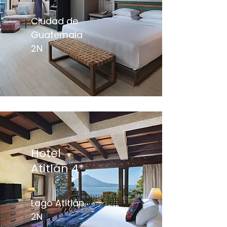
Ciudad de
Guatemala
2N
Hotel
Atitlán 4*
Lago Atitlán
2N