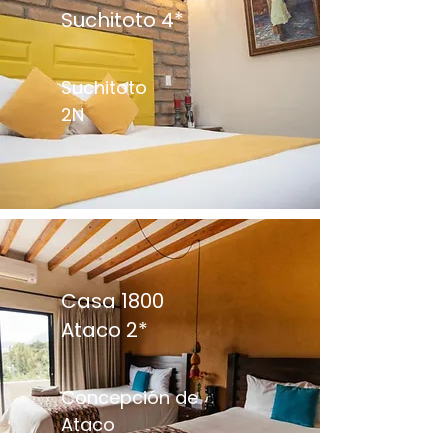
Suchitoto 4*
Suchitoto
2N
Casa 1800
Ataco 2*
Concepción de
Ataco