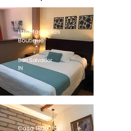
Las Magnolias
Boutique
San Salvador
1N
Casa 1800