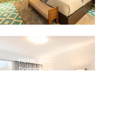
Hotel Viva
Dominicus
Beach
Bayahibe
3N