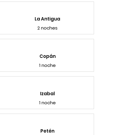
La Antigua
2 noches
Copán
1 noche
Izabal
1 noche
Petén