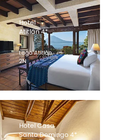
Hotel
Atitlán 4*
Lago Atitlán
2N
Hotel Casa
Santo Domingo 4*