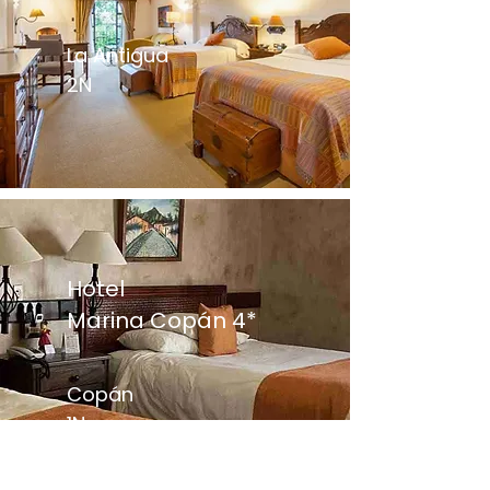
La Antigua
2N
Hotel
Marina Copán 4*
Copán
1N