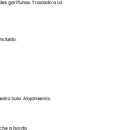
es garífunas. Traslado a La
ncluido.
edro Sula. Alojamiento.
che a bordo.