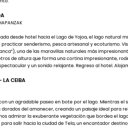
nto.​
OA
LHAPANZAK
cada desde hotel hacia el Lago de Yojoa, el lago natural 
, practicar senderismo, pesca artesanal y ecoturismo. Vis
anca”), una de las maravillas naturales más impresionan
os de altura que forma una cortina impresionante, rode
pectacular y un sonido relajante. Regreso al hotel. Aloja
- LA CEIBA
con un agradable paseo en bote por el lago. Mientras el 
s dorados del amanecer, creando un paisaje ideal para rela
os admirar la exuberante vegetación que bordea el lago 
e para salir hacia la ciudad de Tela, un encantador destin