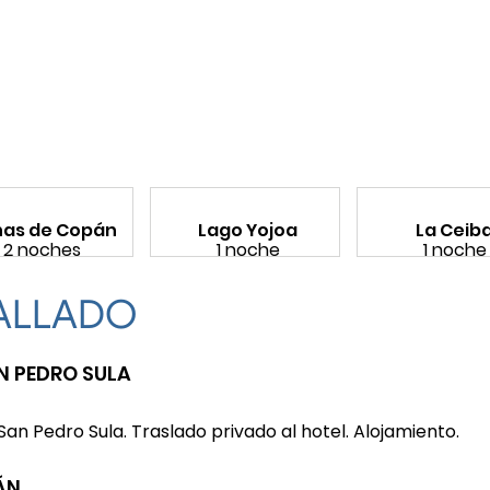
nas de Copán
Lago Yojoa
La Ceib
2 noches
1 noche
1 noche
TALLADO
AN PEDRO SULA
 San Pedro Sula. Traslado privado al hotel. Alojamiento.
ÁN