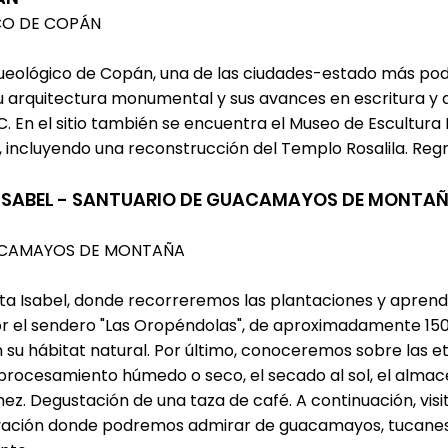
ICO DE COPÁN
arqueológico de Copán, una de las ciudades-estado más p
 su arquitectura monumental y sus avances en escritura 
 d.C. En el sitio también se encuentra el Museo de Escultu
s, incluyendo una reconstrucción del Templo Rosalila. Regr
A ISABEL - SANTUARIO DE GUACAMAYOS DE MONTA
UACAMAYOS DE MONTAÑA
nta Isabel, donde recorreremos las plantaciones y apre
r el sendero "Las Oropéndolas", de aproximadamente 150
n su hábitat natural. Por último, conoceremos sobre las 
procesamiento húmedo o seco, el secado al sol, el almace
ez. Degustación de una taza de café. A continuación, vis
ación donde podremos admirar de guacamayos, tucanes y