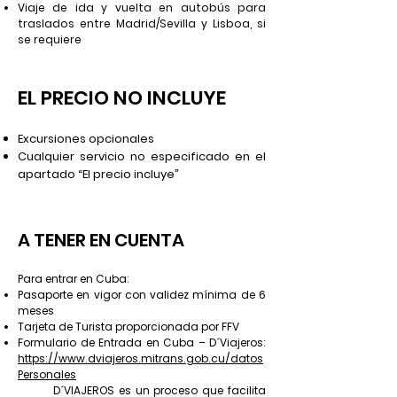
Viaje de id
a y vuelta e
n autobús para
traslados entre Madrid/Sevilla y Lisboa, si
se requiere
EL PRECIO NO INCLUYE
Excursiones opcionales
Cualquier servicio no especificado en el
apartado “El precio incluye”
A TENER EN CUENTA
Para entrar en Cuba:
Pasaporte en vigor con validez mínima de 6
meses
Tarjeta de Turista proporcionada por FFV
Formulario de Entrada en Cuba – D´Viajeros:
https://www.dviajeros.mitrans.gob.cu/datos
Personales
D´VIAJEROS es un proceso que facilita