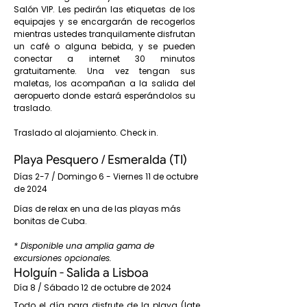
Salón VIP. Les pedirán las etiquetas de los
equipajes y se encargarán de recogerlos
mientras ustedes tranquilamente disfrutan
un café o alguna bebida, y se pueden
conectar a internet 30 minutos
gratuitamente. Una vez tengan sus
maletas, los acompañan a la salida del
aeropuerto donde estará esperándolos su
traslado.
Traslado al alojamiento. Check in.
Playa Pesquero / Esmeralda (TI)
Días 2-7 / Domingo 6 - Viernes 11 de octubre
de 2024
Días de relax en una de las playas más
bonitas de Cuba.
* Disponible una amplia gama de
excursiones opcionales.
Holguín - Salida a Lisboa
Día 8 / Sábado 12 de octubre de 2024
Todo el día para disfrute de la playa (late