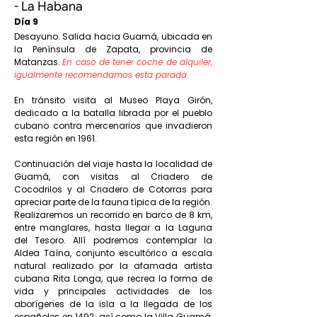
- La Habana
Día 9
Desayuno. Salida hacia Guamá, ubicada en
la Península de Zapata, provincia de
Matanzas.
En caso de tener coche de alquiler,
igualmente recomendamos esta parada.
En tránsito visita al Museo Playa Girón,
dedicado a la batalla librada por el pueblo
cubano contra mercenarios que invadieron
esta región en 1961.
Continuación del viaje hasta la localidad de
Guamá, con visitas al Criadero de
Cocodrilos y al Criadero de Cotorras para
apreciar parte de la fauna típica de la región.
Realizaremos un recorrido en barco de 8 km,
entre manglares, hasta llegar a la Laguna
del Tesoro. Allí podremos contemplar la
Aldea Taína, conjunto escultórico a escala
natural realizado por la afamada artista
cubana Rita Longa, que recrea la forma de
vida y principales actividades de los
aborígenes de la isla a la llegada de los
españoles en 1492; así como la Villa Guamá,