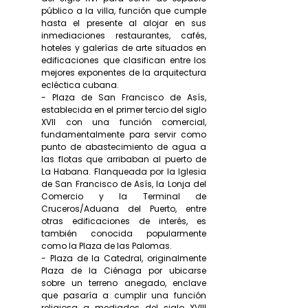
público a la villa, función que cumple
hasta el presente al alojar en sus
inmediaciones restaurantes, cafés,
hoteles y galerías de arte situados en
edificaciones que clasifican entre los
mejores exponentes de la arquitectura
ecléctica cubana.
- Plaza de San Francisco de Asís,
establecida en el primer tercio del siglo
XVII con una función comercial,
fundamentalmente para servir como
punto de abastecimiento de agua a
las flotas que arribaban al puerto de
La Habana. Flanqueada por la Iglesia
de San Francisco de Asís, la Lonja del
Comercio y la Terminal de
Cruceros/Aduana del Puerto, entre
otras edificaciones de interés, es
también conocida popularmente
como la Plaza de las Palomas.
- Plaza de la Catedral, originalmente
Plaza de la Ciénaga por ubicarse
sobre un terreno anegado, enclave
que pasaría a cumplir una función
religiosa a mediados del siglo XVIII