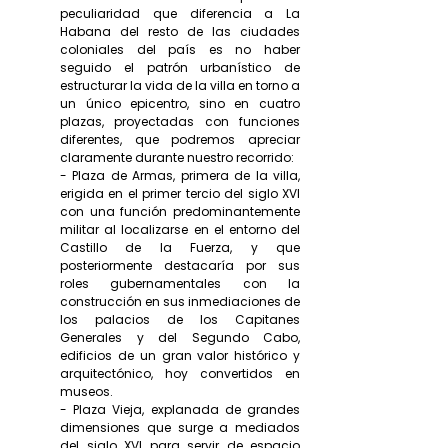
peculiaridad que diferencia a La
Habana del resto de las ciudades
coloniales del país es no haber
seguido el patrón urbanístico de
estructurar la vida de la villa en torno a
un único epicentro, sino en cuatro
plazas, proyectadas con funciones
diferentes, que podremos apreciar
claramente durante nuestro recorrido:
- Plaza de Armas, primera de la villa,
erigida en el primer tercio del siglo XVI
con una función predominantemente
militar al localizarse en el entorno del
Castillo de la Fuerza, y que
posteriormente destacaría por sus
roles gubernamentales con la
construcción en sus inmediaciones de
los palacios de los Capitanes
Generales y del Segundo Cabo,
edificios de un gran valor histórico y
arquitectónico, hoy convertidos en
museos.
- Plaza Vieja, explanada de grandes
dimensiones que surge a mediados
del siglo XVI para servir de espacio