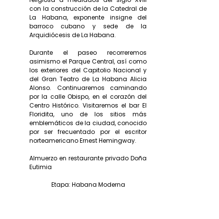
con la construcción de la Catedral de
La Habana, exponente insigne del
barroco cubano y sede de la
Arquidiócesis de La Habana.
Durante el paseo recorreremos
asimismo el Parque Central, así como
los exteriores del Capitolio Nacional y
del Gran Teatro de La Habana Alicia
Alonso. Continuaremos caminando
por la calle Obispo, en el corazón del
Centro Histórico. Visitaremos el bar El
Floridita, uno de los sitios más
emblemáticos de la ciudad, conocido
por ser frecuentado por el escritor
norteamericano Ernest Hemingway.
Almuerzo en restaurante privado Doña
Eutimia
Etapa: Habana Moderna
Disfrutaremos de una visita
panorámica de La Habana de
extramuros en autos clásicos