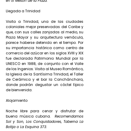
en El Mesón de la Plaza.
Llegada a Trinidad
Visita a Trinidad, una de las ciudades
coloniales mejor preservadas del Caribe y
que, con sus calles zanjadas al medio, su
Plaza Mayor y su arquitectura vernácula,
parece haberse detenido en el tiempo. Por
su importancia histórica como centro de
comercio del azúcar en los siglos XVIII y XIX
fue declarada Patrimonio Mundial por la
UNESCO en 1988, de conjunto con el Valle
de los Ingenios. Visita al Museo Romántico,
la Iglesia de la Santísima Trinidad, el Taller
de Cerámica y el bar la Canchánchara,
donde podrán degustar un cóctel típico
de bienvenida.
Alojamiento
Noche libre para cenar y disfrutar de
buena música cubana.
Recomendamos
Sol y Son, Los Conquistadores, Taberna La
Botija o La Esquina 373.