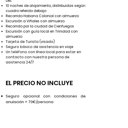
DBL
10 noches de alojamiento, distribuidas según
cuadro referido debajo
Recorrido Habana Colonial con almuerzo
Excursión a Viñales con almuerzo
Recorrido por la ciudad de Cienfuegos
Excursión con guía local en Trinidad con
almuerzo
Tarjeta de Turista (visado)
Seguro básico de asistencia en viaje
Un teléfono con línea local para estar en
contacto con nuestra persona de
asistencia 24/7
EL PRECIO NO INCLUYE
Seguro opcional con condiciones de
anulación = 70€/persona
Cualquier servicio no especificado en el
apartado “El precio incluye”