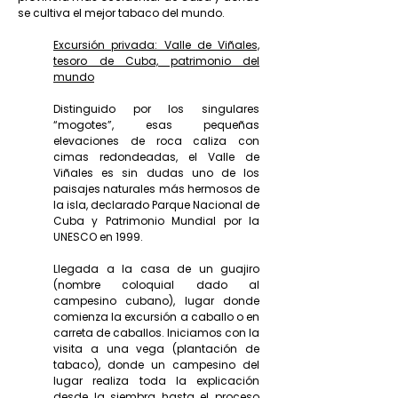
se cultiva el mejor tabaco del mundo.
Excursión privada: Valle de Viñales,
tesoro de Cuba, patrimonio del
mundo
Distinguido por los singulares
“mogotes”, esas pequeñas
elevaciones de roca caliza con
cimas redondeadas, el Valle de
Viñales es sin dudas uno de los
paisajes naturales más hermosos de
la isla, declarado Parque Nacional de
Cuba y Patrimonio Mundial por la
UNESCO en 1999.
Llegada a la casa de un guajiro
(nombre coloquial dado al
campesino cubano), lugar donde
comienza la excursión a caballo o en
carreta de caballos. Iniciamos con la
visita a una vega (plantación de
tabaco), donde un campesino del
lugar realiza toda la explicación
desde la siembra hasta el proceso