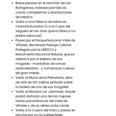
Breve parada en el ranchón de Las
Barrigonas, rodeado por típicas
casas campesinas y plantaciones
de tabaco.
Visita a una fábrica de tabacos
manufacturados (o a la Casa del
Veguero en los días que la fábrica no
presta servicios).
Paseo por el Parque Nacional Valle de
Viñales, declarado Paisaje Cultural
Protegido por la UNESCO y
Monumento Nacional Natural, que se
destaca por la belleza de sus
mogotes -montañas de cimas
redondeadas-, y numerosas cuevas
de gran interés.
Visita al Mural de la Prehistoria, obra
de arte de 120 metros pintada sobre
la ladera de uno de sus mogotes.
Visita al Mirador Los Jazmines, donde
podrá disfrutar una de las mejores
vistas panorámicas del Valle de
Viñales y de un refrescante cóctel.
Visita a la Cueva del Indio y paseo en
lancha por su río subterráneo.