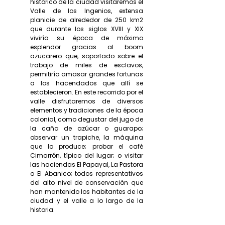
histórico de la ciudad visitaremos el
Valle de los Ingenios, extensa
planicie de alrededor de 250 km2
que durante los siglos XVIII y XIX
viviría su época de máximo
esplendor gracias al boom
azucarero que, soportado sobre el
trabajo de miles de esclavos,
permitiría amasar grandes fortunas
a los hacendados que allí se
establecieron. En este recorrido por el
valle disfrutaremos de diversos
elementos y tradiciones de la época
colonial, como degustar del jugo de
la caña de azúcar o guarapo;
observar un trapiche, la máquina
que lo produce; probar el café
Cimarrón, típico del lugar; o visitar
las haciendas El Papayal, La Pastora
o El Abanico; todos representativos
del alto nivel de conservación que
han mantenido los habitantes de la
ciudad y el valle a lo largo de la
historia.