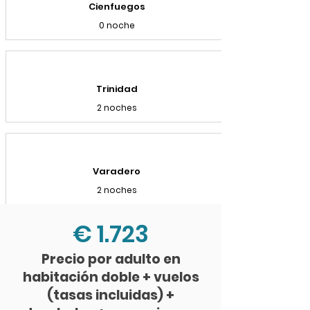
Cienfuegos
0 noche
Trinidad
2 noches
Varadero
2 noches
€ 1.723
Precio por adulto en
habitación doble + vuelos
(tasas incluidas) +