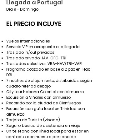
Llegada a Portugal
Día 9 - Domingo
EL PRECIO INCLUYE
Vuelos internacionales
Servicio VIP en aeropuerto a la llegada
Traslado in/out privados
Traslado privado HAV-CFG-TRI
Traslados colectivos VRA-HAV/TRI-VAR
Programa cotizado en base a 2 pax en Hab
DBL
7 noches de alojamiento, distribuidas según
cuadro referido debajo
City tour Habana Colonial con almuerzo
Excursión a Viñales con almuerzo
Recorrido por la ciudad de Cienfuegos
Excursión con guía local en Trinidad con
almuerzo
Tarjeta de Turista (visado)
Seguro básico de asistencia en viaje
Un teléfono con línea local para estar en
contacto con nuestra persona de