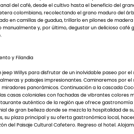
anal del café, desde el cultivo hasta el beneficio del gra
afetera colombiana, recolectando el grano maduro del ár
ado en camillas de guadua, trillarlo en pilones de madera
rlo manualmente y, por último, degustar un delicioso ca
.
ento y Filandia
jeep Willys para disfrutar de un inolvidable paseo por el
lmeras y paisajes impresionantes. Caminaremos por el 
 miradores panorámicos. Continuación a la cascada Cocor
las casas coloniales con fachadas de vibrantes colores m
taurante auténtico de la región que ofrece gastronomía tí
nial de gran belleza donde se mezcla la hospitalidad de s
s, su plaza principal y su oferta gastronómica local, hace
zón del Paisaje Cultural Cafetero. Regreso al hotel. Alojam