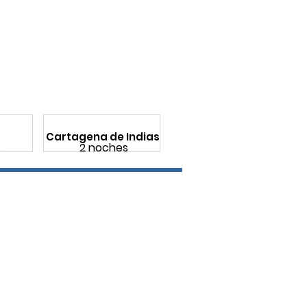
Cartagena de Indias
s
2 noches