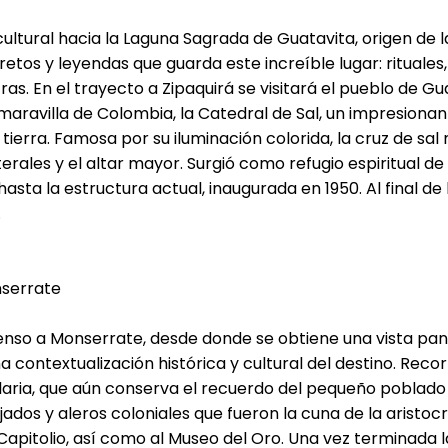
ultural hacia la Laguna Sagrada de Guatavita, origen de 
tos y leyendas que guarda este increíble lugar: rituales,
tras. En el trayecto a Zipaquirá se visitará el pueblo de 
maravilla de Colombia, la Catedral de Sal, un impresiona
 tierra. Famosa por su iluminación colorida, la cruz de sa
aterales y el altar mayor. Surgió como refugio espiritual d
asta la estructura actual, inaugurada en 1950. Al final de 
.
nserrate
nso a Monserrate, desde donde se obtiene una vista pano
 contextualización histórica y cultural del destino. Recor
ria, que aún conserva el recuerdo del pequeño poblado 
dos y aleros coloniales que fueron la cuna de la aristocrac
 Capitolio, así como al Museo del Oro. Una vez terminada la