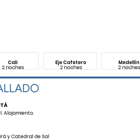
Cali
Eje Cafetero
Medellín
2 noches
2 noches
2 noche
TALLADO
OTÁ
l. Alojamiento.
irá y Catedral de Sal