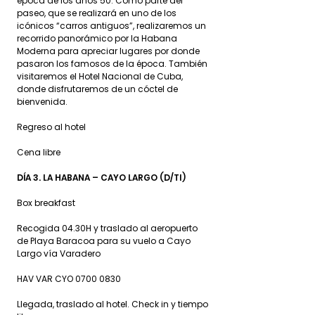
época de los años 50. Como parte del
paseo, que se realizará en uno de los
icónicos “carros antiguos”, realizaremos un
recorrido panorámico por la Habana
Moderna para apreciar lugares por donde
pasaron los famosos de la época. También
visitaremos el Hotel Nacional de Cuba,
donde disfrutaremos de un cóctel de
bienvenida.
Regreso al hotel
Cena libre
DÍA 3. LA HABANA – CAYO LARGO (D/TI)
Box breakfast
Recogida 04.30H y traslado al aeropuerto
de Playa Baracoa para su vuelo a Cayo
Largo vía Varadero
HAV VAR CYO
0700 0830
Llegada, traslado al hotel. Check in y tiempo