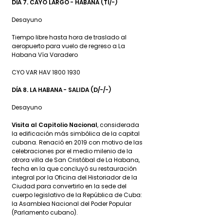
DÍA 7. CAYO LARGO - HABANA (TI/-)
Desayuno
Tiempo libre hasta hora de traslado al
aeropuerto para vuelo de regreso a La
Habana Vía Varadero
CYO VAR HAV
1800 1930
DÍA 8. LA HABANA - SALIDA (D/-/-)
Desayuno
Visita al Capitolio Nacional
, considerada
la edificación más simbólica de la capital
cubana. Renació en 2019 con motivo de las
celebraciones por el medio milenio de la
otrora villa de San Cristóbal de La Habana,
fecha en la que concluyó su restauración
integral por la Oficina del Historiador de la
Ciudad para convertirlo en la sede del
cuerpo legislativo de la República de Cuba:
la Asamblea Nacional del Poder Popular
(Parlamento cubano).