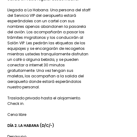
Llegada a La Habana. Una persona del staff
del Servicio VIP del aeropuerto estará
esperándoles con un cartel con sus
nombres apenas abandonen la pasarela
del avión. Los acompañarán a pasar los
trámites migratorios y los conducirán al
Salón VIP. Les pedirán las etiquetas de los
equipajes y se encargarán de recogerlos
mientras ustedes tranquilamente disfrutan
un café o alguna bebida, y se pueden
conectar a internet 30 minutos
gratuitamente. Una vez tengan sus
maletas, los acompañan a la salida del
aeropuerto donde estará esperándolos
nuestro personal.
Traslado privado hasta el alojamiento.
Check in.
Cena libre
DÍA 2. LA HABANA (D/C/-)
Desayuno