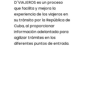
D´VIAJEROS es un proceso
que facilita y mejora la
experiencia de los viajeros en
su tránsito por la República de
Cuba, al proporcionar
información adelantada para
agilizar trámites en los
diferentes puntos de entrada.
Es de carácter obligatorio
para cada pasajero
completar con veracidad la
información brindada para la
Dirección de Identificación,
Inmigración y Extranjería, la
Aduana General de la
República y el Ministerio de
Salud Pública.
Para más información: