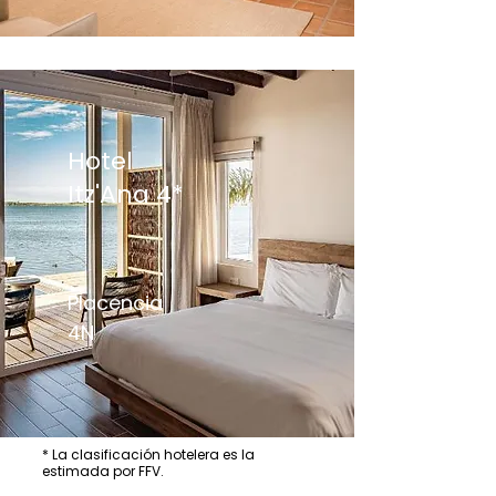
Hotel
Itz'Ana 4*
Placencia
4N
* La clasificación hotelera es la
estimada por FFV.