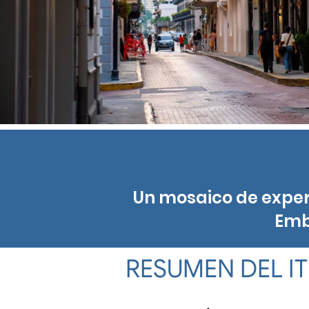
Un mosaico de experi
Emb
RESUMEN DEL I