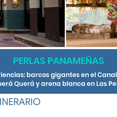
PERLAS PANAMEÑAS
encias: barcos gigantes en el Canal
erá Querá y arena blanca en Las Per
TINERARIO