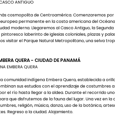
Y CASCO ANTIGUO
al más cosmopolita de Centroamérica. Comenzaremos por P
d europea permanente en la costa americana del Océano 
ciudad moderna. Llegaremos al Casco Antiguo, la Segund
 pintoresco laberinto de iglesias coloniales, plazas y pa
isitar el Parque Natural Metropolitano, una selva tropic
EMBERA QUERA - CIUDAD DE PANAMÁ
ENA EMBERA QUERA
r la comunidad indígena Embera Quera, establecida a oril
mbinan sus estudios con el aprendizaje de costumbres an
 el río hasta llegar a la aldea. Durante el recorrido uno
ra que disfrutemos de la fauna del lugar. Una vez en la 
mbres, religión, música, danza, uso de la botánica, art
es. Regreso a la ciudad. Alojamiento.