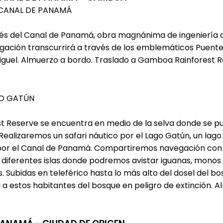
 CANAL DE PANAMÁ
vés del Canal de Panamá, obra magnánima de ingeniería 
egación transcurrirá a través de los emblemáticos Puente 
Miguel. Almuerzo a bordo. Traslado a Gamboa Rainforest R
GO GATÚN
 Reserve se encuentra en medio de la selva donde se pued
ealizaremos un safari náutico por el Lago Gatún, un lago a
cos por el Canal de Panamá. Compartiremos navegación co
 a diferentes islas donde podremos avistar iguanas, mono
 Subidas en teleférico hasta lo más alto del dosel del bosq
 estos habitantes del bosque en peligro de extinción. Alm