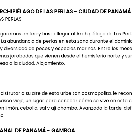
ARCHIPIÉLAGO DE LAS PERLAS - CIUDAD DE PANAMÁ
AS PERLAS
remos en ferry hasta llegar al Archipiélago de Las Perlas
. La abundancia de perlas en esta zona durante el domini
 diversidad de peces y especies marinas. Entre los meses
enas jorobadas que vienen desde el hemisferio norte y sur
reso a la ciudad. Alojamiento.
 disfrutar a su aire de esta urbe tan cosmopolita, le re
asco viejo; un lugar para conocer cómo se vive en esta 
 limón, cebolla, sal y ají chombo. Avanzada la tarde, di
o.
 CANAL DE PANAMÁ - GAMBOA