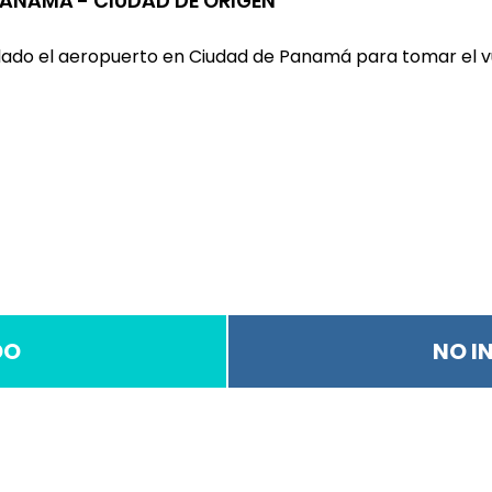
PANAMÁ - CIUDAD DE ORIGEN
slado el aeropuerto en Ciudad de Panamá para tomar el v
DO
NO I