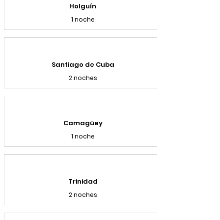
Holguín
1 noche
Santiago de Cuba
2 noches
Camagüey
1 noche
Trinidad
2 noches