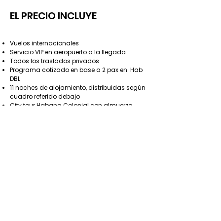
EL PRECIO INCLUYE
Vuelos internacionales
Servicio VIP en aeropuerto a la llegada
Todos los traslados privados
Programa cotizado en base a 2 pax en Hab
DBL
11 noches de alojamiento, distribuidas según
cuadro referido debajo
City tour Habana Colonial con almuerzo
Recorrido por la ciudad de Cienfuegos
Excursión con guía local en Santiago de
Cuba, Camagüey y Trinidad
Tarjeta de Turista (visado)
Seguro básico de asistencia en viaje
Un teléfono con línea local para estar en
contacto con nuestra persona de
asistencia 24/7
EL PRECIO NO INCLUYE