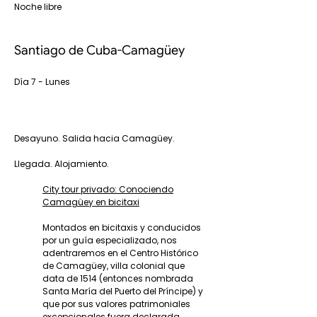
Noche libre
Santiago de Cuba-Camagüey
Día 7 - Lunes
Desayuno. Salida hacia Camagüey.
Llegada. Alojamiento.
City tour privado: Conociendo
Camagüey en bicitaxi
Montados en bicitaxis y conducidos
por un guía especializado, nos
adentraremos en el Centro Histórico
de Camagüey, villa colonial que
data de 1514 (entonces nombrada
Santa María del Puerto del Príncipe) y
que por sus valores patrimoniales
excepcionales fuera declarada