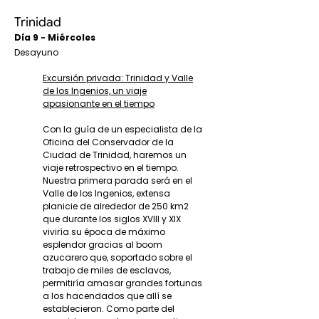
Trinidad
Día 9 - Miércoles
Desayuno
Excursión privada: Trinidad y Valle
de los Ingenios, un viaje
apasionante en el tiempo
Con la guía de un especialista de la
Oficina del Conservador de la
Ciudad de Trinidad, haremos un
viaje retrospectivo en el tiempo.
Nuestra primera parada será en el
Valle de los Ingenios, extensa
planicie de alrededor de 250 km2
que durante los siglos XVIII y XIX
viviría su época de máximo
esplendor gracias al boom
azucarero que, soportado sobre el
trabajo de miles de esclavos,
permitiría amasar grandes fortunas
a los hacendados que allí se
establecieron. Como parte del