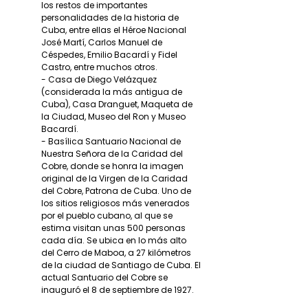
los restos de importantes
personalidades de la historia de
Cuba, entre ellas el Héroe Nacional
José Martí, Carlos Manuel de
Céspedes, Emilio Bacardí y Fidel
Castro, entre muchos otros.
- Casa de Diego Velázquez
(considerada la más antigua de
Cuba), Casa Dranguet, Maqueta de
la Ciudad, Museo del Ron y Museo
Bacardí.
- Basílica Santuario Nacional de
Nuestra Señora de la Caridad del
Cobre, donde se honra la imagen
original de la Virgen de la Caridad
del Cobre, Patrona de Cuba. Uno de
los sitios religiosos más venerados
por el pueblo cubano, al que se
estima visitan unas 500 personas
cada día. Se ubica en lo más alto
del Cerro de Maboa, a 27 kilómetros
de la ciudad de Santiago de Cuba. El
actual Santuario del Cobre se
inauguró el 8 de septiembre de 1927.