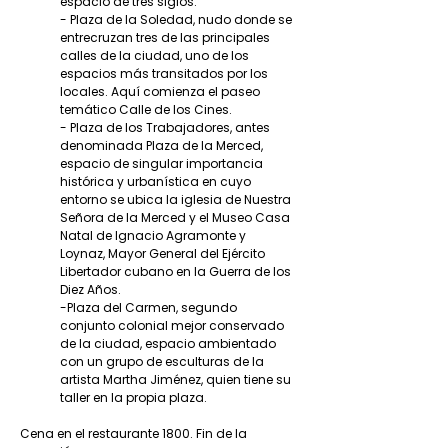
espacio de tres siglos.
- Plaza de la Soledad, nudo donde se
entrecruzan tres de las principales
calles de la ciudad, uno de los
espacios más transitados por los
locales. Aquí comienza el paseo
temático Calle de los Cines.
- Plaza de los Trabajadores, antes
denominada Plaza de la Merced,
espacio de singular importancia
histórica y urbanística en cuyo
entorno se ubica la iglesia de Nuestra
Señora de la Merced y el Museo Casa
Natal de Ignacio Agramonte y
Loynaz, Mayor General del Ejército
Libertador cubano en la Guerra de los
Diez Años.
-Plaza del Carmen, segundo
conjunto colonial mejor conservado
de la ciudad, espacio ambientado
con un grupo de esculturas de la
artista Martha Jiménez, quien tiene su
taller en la propia plaza.
Cena en el restaurante 1800. Fin de la