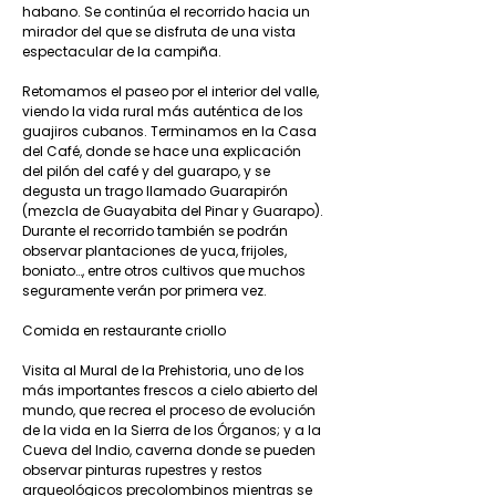
habano. Se continúa el recorrido hacia un
mirador del que se disfruta de una vista
espectacular de la campiña.
Retomamos el paseo por el interior del valle,
viendo la vida rural más auténtica de los
guajiros cubanos. Terminamos en la Casa
del Café, donde se hace una explicación
del pilón del café y del guarapo, y se
degusta un trago llamado Guarapirón
(mezcla de Guayabita del Pinar y Guarapo).
Durante el recorrido también se podrán
observar plantaciones de yuca, frijoles,
boniato…, entre otros cultivos que muchos
seguramente verán por primera vez.
Comida en restaurante criollo
Visita al Mural de la Prehistoria, uno de los
más importantes frescos a cielo abierto del
mundo, que recrea el proceso de evolución
de la vida en la Sierra de los Órganos; y a la
Cueva del Indio, caverna donde se pueden
observar pinturas rupestres y restos
arqueológicos precolombinos mientras se