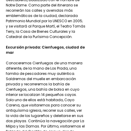
Notre Dame. Como parte del itinerario se
recorrerán las calles y avenidas más
emblemáticas de la ciudad, declarada
Patrimonio Mundial por la UNESCO en 2005;
y se visitará al Parque Martí, el Teatro Tomás
Terry, la Casa de Bienes Culturales y la
Catedral de la Purísima Concepción.
Excursión privada: Cienfuegos, ciudad de
mar
Conoceremos Cienfuegos de una manera
diferente, de la mano de Los Prada, una
familia de pescadores muy auténtica.
Saldremos del muelle en embarcación
privada y recorreremos la bahía de
Cienfuegos, una bahía de bolsa en cuyo
interior se localizan 14 pequeños cayos.
Solo uno de ellos está habitado, Cayo
Carena, que visitaremos para conocer su
antiquísima iglesia, recorrer sus calles, ver
la vida de los lugareños y deleitarse en sus
dos playas. Continúa la navegación por La
Milpa y las Damas. Por último, visitaremos el