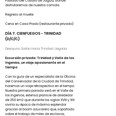
Poblado del Castillo de Jagua, donde
disfrutaremos de nuestra comida.
Regreso al muelle.
Cena en Casa Prado (restaurante privado)
DÍA 7. CIENFUEGOS - TRINIDAD
(D/C/C)
Desayuno. Salida hacia Trinidad. Llegada.
Excursión privada: Trinidad y Valle de los
Ingenios, un viaje apasionante en el
tiempo
Con la guía de un especialista de la Oficina
del Conservador de la Ciudad de Trinidad,
haremos un viaje retrospectivo en el tiempo.
Nuestra primera parada será en el Valle de
los Ingenios, extensa planicie de alrededor
de 250 km2 que durante los siglos XVIII y XIX
viviría su época de máximo esplendor
gracias al boom azucarero que, soportado
sobre el trabajo de miles de esclavos,