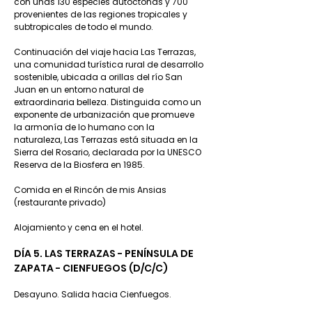
con unas 130 especies autóctonas y 700
provenientes de las regiones tropicales y
subtropicales de todo el mundo.
Continuación del viaje hacia Las Terrazas,
una comunidad turística rural de desarrollo
sostenible, ubicada a orillas del río San
Juan en un entorno natural de
extraordinaria belleza. Distinguida como un
exponente de urbanización que promueve
la armonía de lo humano con la
naturaleza, Las Terrazas está situada en la
Sierra del Rosario, declarada por la UNESCO
Reserva de la Biosfera en 1985.
Comida en el Rincón de mis Ansias
(restaurante privado)
Alojamiento y cena en el hotel.
DÍA 5. LAS TERRAZAS - PENÍNSULA DE
ZAPATA - CIENFUEGOS (D/C/C)
Desayuno. Salida hacia Cienfuegos.