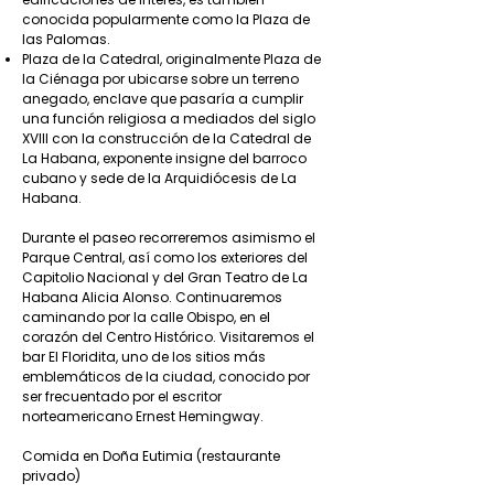
conocida popularmente como la Plaza de
las Palomas.
Plaza de la Catedral, originalmente Plaza de
la Ciénaga por ubicarse sobre un terreno
anegado, enclave que pasaría a cumplir
una función religiosa a mediados del siglo
XVIII con la construcción de la Catedral de
La Habana, exponente insigne del barroco
cubano y sede de la Arquidiócesis de La
Habana.
Durante el paseo recorreremos asimismo el
Parque Central, así como los exteriores del
Capitolio Nacional y del Gran Teatro de La
Habana Alicia Alonso. Continuaremos
caminando por la calle Obispo, en el
corazón del Centro Histórico. Visitaremos el
bar El Floridita, uno de los sitios más
emblemáticos de la ciudad, conocido por
ser frecuentado por el escritor
norteamericano Ernest Hemingway.
Comida en Doña Eutimia (restaurante
privado)