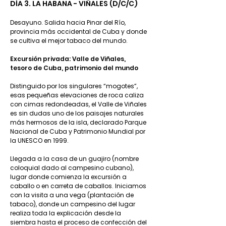
DÍA 3. LA HABANA - VIÑALES (D/C/C)
Desayuno. Salida hacia Pinar del Río,
provincia más occidental de Cuba y donde
se cultiva el mejor tabaco del mundo.
Excursión privada: Valle de Viñales,
tesoro de Cuba, patrimonio del mundo
Distinguido por los singulares “mogotes”,
esas pequeñas elevaciones de roca caliza
con cimas redondeadas, el Valle de Viñales
es sin dudas uno de los paisajes naturales
más hermosos de la isla, declarado Parque
Nacional de Cuba y Patrimonio Mundial por
la UNESCO en 1999.
Llegada a la casa de un guajiro (nombre
coloquial dado al campesino cubano),
lugar donde comienza la excursión a
caballo o en carreta de caballos. Iniciamos
con la visita a una vega (plantación de
tabaco), donde un campesino del lugar
realiza toda la explicación desde la
siembra hasta el proceso de confección del