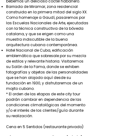
bebemos un delicioso coctel habanero.
Barriada de Miramar, zona residencial
construida en la primera mitad del siglo XX.
Como homenaje a Gaudí, pasaremos por
las Escuelas Nacionales de Arte, ejecutadas
con la técnica constructiva de la bóveda
catalana, y que se erigen como una
muestra indiscutible de la buena
arquitectura cubana contemporánea.
Hotel Nacional de Cuba, edificación
emblemática que sobresale por su mezcla
de estilos y relevante historia. Visitaremos
su Salón de la Fama, donde se exhiben
fotografías y objetos de las personalidades
que se han alojado aquí desde su
fundación en 1930, y disfrutaremos de un
mojito cubano.
* El orden de las etapas de este city tour
podrán cambiar en dependencia de las
condiciones climatológicas del momento
y/o el interés de los clientes/guía durante
su realización.
Cena en 5 Sentidos (restaurante privado)