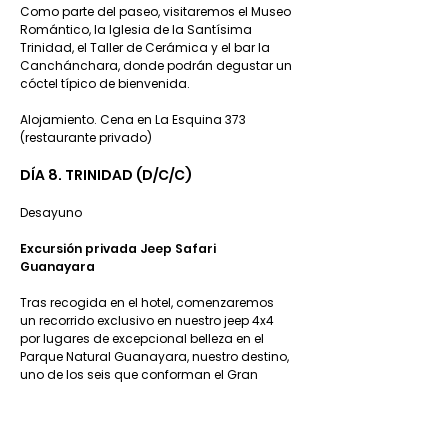
Como parte del paseo, visitaremos el Museo
Romántico, la Iglesia de la Santísima
Trinidad, el Taller de Cerámica y el bar la
Canchánchara, donde podrán degustar un
cóctel típico de bienvenida.
Alojamiento. Cena en La Esquina 373
(restaurante privado)
DÍA 8. TRINIDAD (D/C/C)
Desayuno
Excursión privada Jeep Safari
Guanayara
Tras recogida en el hotel, comenzaremos
un recorrido exclusivo en nuestro jeep 4x4
por lugares de excepcional belleza en el
Parque Natural Guanayara, nuestro destino,
uno de los seis que conforman el Gran
Parque Topes de Collantes, en el sudeste de
la Sierra del Escambray, la segunda
cadena montañosa más alta de Cuba
(800 m sobre el nivel del mar).