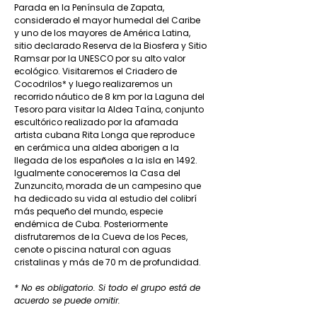
Parada en la Península de Zapata,
considerado el mayor humedal del Caribe
y uno de los mayores de América Latina,
sitio declarado Reserva de la Biosfera y Sitio
Ramsar por la UNESCO por su alto valor
ecológico. ​Visitaremos el Criadero de
Cocodrilos* y luego realizaremos un
recorrido náutico de 8 km por la Laguna del
Tesoro para visitar la Aldea Taína, conjunto
escultórico realizado por la afamada
artista cubana Rita Longa que reproduce
en cerámica una aldea aborigen a la
llegada de los españoles a la isla en 1492.
Igualmente conoceremos la Casa del
Zunzuncito, morada de un campesino que
ha dedicado su vida al estudio del colibrí
más pequeño del mundo, especie
endémica de Cuba. Posteriormente
disfrutaremos de la Cueva de los Peces,
cenote o piscina natural con aguas
cristalinas y más de 70 m de profundidad.
* No es obligatorio. Si todo el grupo está de
acuerdo se puede omitir.