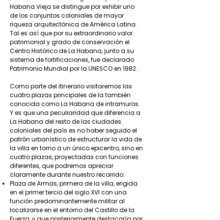
Habana Vieja se distingue por exhibir uno
de los conjuntos coloniales de mayor
riqueza arquitectónica de América Latina.
Tal es así que por su extraordinario valor
patrimonial y grado de conservación el
Centro Histórico de La Habana, junto a su
sistema de fortificaciones, fue declarado
Patrimonio Mundial por la UNESCO en 1982.
Como parte del itinerario visitaremos las
cuatro plazas principales de la también
conocida como La Habana de intramuros.
Y es que una peculiaridad que diferencia a
La Habana del resto de las ciudades
coloniales del país es no haber seguido el
patrón urbanístico de estructurar la vida de
la villa en torno a un único epicentro, sino en
cuatro plazas, proyectadas con funciones
diferentes, que podremos apreciar
claramente durante nuestro recorrido:
Plaza de Armas, primera de la villa, erigida
en el primer tercio del siglo XVI con una
función predominantemente militar al
localizarse en el entorno del Castillo de la
Fuerza, y que posteriormente destacaría por