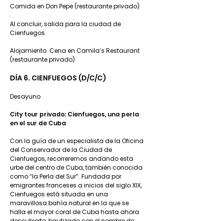
Comida en Don Pepe (restaurante privado)
Al concluir, salida para la ciudad de
Cienfuegos.
Alojamiento. Cena en Camila’s Restaurant
(restaurante privado)
DÍA 6. CIENFUEGOS (D/C/C)
Desayuno
City tour privado: Cienfuegos, una perla
en el sur de Cuba
Con la guía de un especialista de la Oficina
del Conservador de la Ciudad de
Cienfuegos, recorreremos andando esta
urbe del centro de Cuba, también conocida
como “la Perla del Sur”. Fundada por
emigrantes franceses a inicios del siglo XIX,
Cienfuegos está situada en una
maravillosa bahía natural en la que se
halla el mayor coral de Cuba hasta ahora
descubierto, bautizado con el nombre de