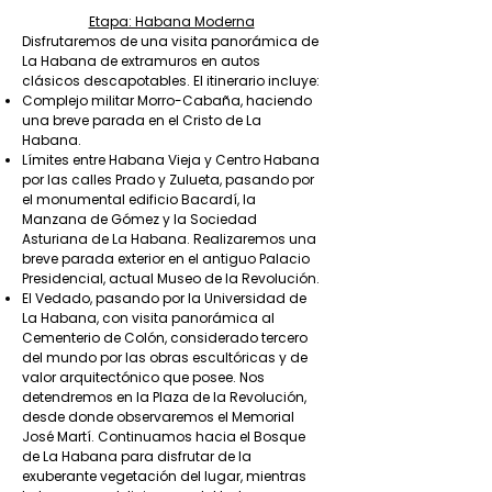
Etapa: Habana Moderna
Disfrutaremos de una visita panorámica de
La Habana de extramuros en autos
clásicos descapotables. El itinerario incluye:
Complejo militar Morro-Cabaña, haciendo
una breve parada en el Cristo de La
Habana.
Límites entre Habana Vieja y Centro Habana
por las calles Prado y Zulueta, pasando por
el monumental edificio Bacardí, la
Manzana de Gómez y la Sociedad
Asturiana de La Habana. Realizaremos una
breve parada exterior en el antiguo Palacio
Presidencial, actual Museo de la Revolución.
El Vedado, pasando por la Universidad de
La Habana, con visita panorámica al
Cementerio de Colón, considerado tercero
del mundo por las obras escultóricas y de
valor arquitectónico que posee. Nos
detendremos en la Plaza de la Revolución,
desde donde observaremos el Memorial
José Martí. Continuamos hacia el Bosque
de La Habana para disfrutar de la
exuberante vegetación del lugar, mientras