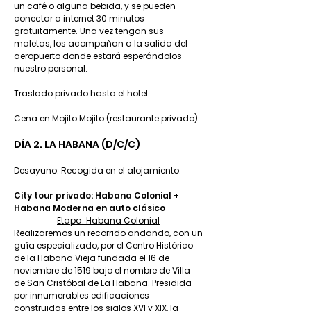
un café o alguna bebida, y se pueden
conectar a internet 30 minutos
gratuitamente. Una vez tengan sus
maletas, los acompañan a la salida del
aeropuerto donde estará esperándolos
nuestro personal.
Traslado privado hasta el hotel.
Cena en Mojito Mojito (restaurante privado)
DÍA 2. LA HABANA (D/C/C)
Desayuno. Recogida en el alojamiento.
City tour privado: Habana Colonial +
Habana Moderna en auto clásico
Etapa: Habana Colonial
Realizaremos un recorrido andando, con un
guía especializado, por el Centro Histórico
de la Habana Vieja fundada el 16 de
noviembre de 1519 bajo el nombre de Villa
de San Cristóbal de La Habana. Presidida
por innumerables edificaciones
construidas entre los siglos XVI y XIX, la