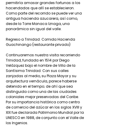
permitiría amasar grandes fortunas a los
hacendados que allí se establecieron.
Como parte del recorrido se puede ver una
antigua hacienda azucarera, así como,
desde la Torre Manaca Iznaga, una
panorámica sin igual del valle.
Regreso a Trinidad. Comida Hacienda
Guachinango (restaurante privado)
Continuaremos nuestra visita recorriendo
Trinidad, fundada en 1514 por Diego
Velázquez bajo el nombre de Villa de la
Santísima Trinidad. Con sus calles
zanjadas al medio, su Plaza Mayor y su
arquitectura vernácula, parece haberse
detenido en el tiempo; de ahí que sea
distinguida como una de las ciudades
coloniales mejor preservadas del Caribe.
Por su importancia histórica como centro
de comercio del azúcar en los siglos XVIII y
XIX fue declarada Patrimonio Mundial por la
UNESCO en 1988, de conjunto con el Valle de
los Ingenios.