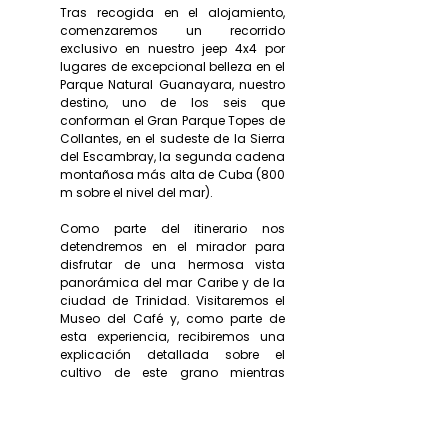
Tras recogida en el alojamiento,
comenzaremos un recorrido
exclusivo en nuestro jeep 4x4 por
lugares de excepcional belleza en el
Parque Natural Guanayara, nuestro
destino, uno de los seis que
conforman el Gran Parque Topes de
Collantes, en el sudeste de la Sierra
del Escambray, la segunda cadena
montañosa más alta de Cuba (800
m sobre el nivel del mar).
Como parte del itinerario nos
detendremos en el mirador para
disfrutar de una hermosa vista
panorámica del mar Caribe y de la
ciudad de Trinidad. Visitaremos el
Museo del Café y, como parte de
esta experiencia, recibiremos una
explicación detallada sobre el
cultivo de este grano mientras
caminamos por un pequeño
sendero aledaño.
Continuaremos nuestro paseo en