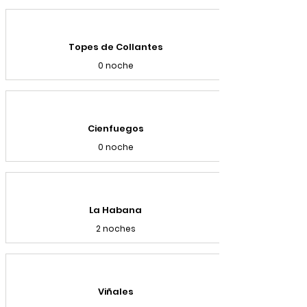
Topes de Collantes
0 noche
Cienfuegos
0 noche
La Habana
2 noches
Viñales