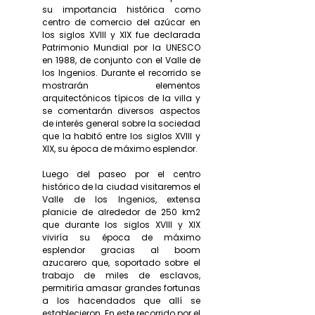
su importancia histórica como
centro de comercio del azúcar en
los siglos XVIII y XIX fue declarada
Patrimonio Mundial por la UNESCO
en 1988, de conjunto con el Valle de
los Ingenios. Durante el recorrido se
mostrarán elementos
arquitectónicos típicos de la villa y
se comentarán diversos aspectos
de interés general sobre la sociedad
que la habitó entre los siglos XVIII y
XIX, su época de máximo esplendor.
Luego del paseo por el centro
histórico de la ciudad visitaremos el
Valle de los Ingenios, extensa
planicie de alrededor de 250 km2
que durante los siglos XVIII y XIX
viviría su época de máximo
esplendor gracias al boom
azucarero que, soportado sobre el
trabajo de miles de esclavos,
permitiría amasar grandes fortunas
a los hacendados que allí se
establecieron. En este recorrido por el