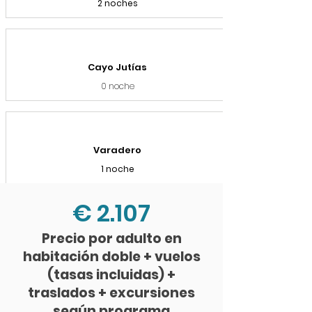
2 noches
Cayo Jutías
0 noche
Varadero
1 noche
€ 2.107
Precio por adulto en
habitación doble + vuelos
(tasas incluidas) +
traslados + excursiones
según programa