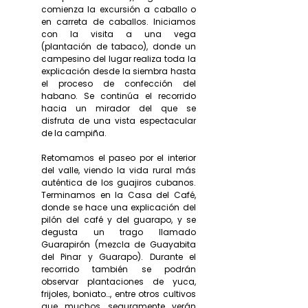
comienza la excursión a caballo o
en carreta de caballos. Iniciamos
con la visita a una vega
(plantación de tabaco), donde un
campesino del lugar realiza toda la
explicación desde la siembra hasta
el proceso de confección del
habano. Se continúa el recorrido
hacia un mirador del que se
disfruta de una vista espectacular
de la campiña.
Retomamos el paseo por el interior
del valle, viendo la vida rural más
auténtica de los guajiros cubanos.
Terminamos en la Casa del Café,
donde se hace una explicación del
pilón del café y del guarapo, y se
degusta un trago llamado
Guarapirón (mezcla de Guayabita
del Pinar y Guarapo). Durante el
recorrido también se podrán
observar plantaciones de yuca,
frijoles, boniato…, entre otros cultivos
que muchos seguramente verán