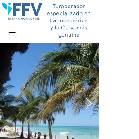
Turoperador
especializado en
Latinoamérica
y la Cuba más
genuina