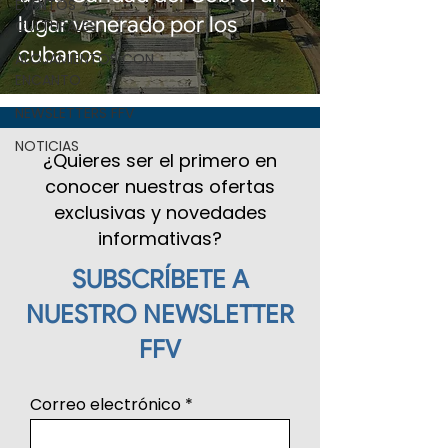
EVENTOS
lugar venerado por los
CULTURALES
cubanos
ALOJAMIENTOS CON
ENCANTO
NEWSLETTERS FFV
NOTICIAS
¿Quieres ser el primero en
conocer nuestras ofertas
exclusivas y novedades
informativas?
SUBSCRÍBETE A
NUESTRO NEWSLETTER
FFV
Correo electrónico