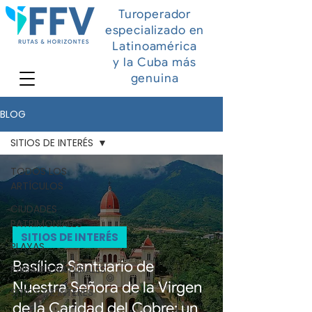
Turoperador
especializado en
Latinoamérica
y la Cuba más
genuina
BLOG
SITIOS DE INTERÉS
TODOS LOS
ARTÍCULOS
CIUDADES
PATRIMONIALES
SITIOS DE INTERÉS
PLAYAS
Basílica Santuario de
PAISAJES NATURALES
Nuestra Señora de la Virgen
SITIOS DE INTERÉS
de la Caridad del Cobre: un